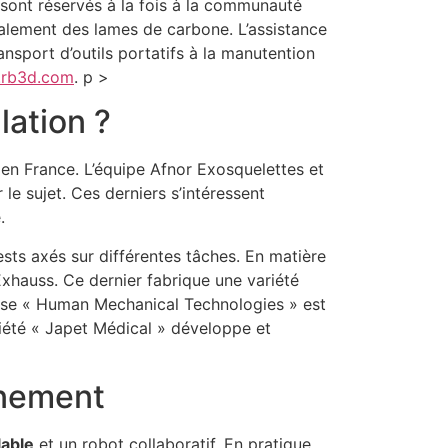
ls sont réservés à la fois à la communauté
palement des lames de carbone. L’assistance
ransport d’outils portatifs à la manutention
rb3d.com
. p >
lation ?
n France. L’équipe Afnor Exosquelettes et
 le sujet. Ces derniers s’intéressent
.
sts axés sur différentes tâches. En matière
xhauss. Ce dernier fabrique une variété
aise « Human Mechanical Technologies » est
ciété « Japet Médical » développe et
nnement
lable
et un robot collaboratif. En pratique,