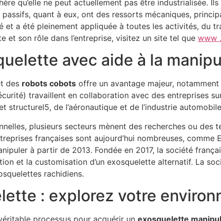
hère qu’elle ne peut actuellement pas être industrialisée. I
 passifs, quant à eux, ont des ressorts mécaniques, princi
ité et a été pleinement appliquée à toutes les activités, du t
e et son rôle dans l’entreprise, visitez un site tel que
www .
quelette avec aide à la manipu
et des
robots cobots
offre un avantage majeur, notamment e
curité) travaillent en collaboration avec des entreprises sur
t structurel5, de l’aéronautique et de l’industrie automobile
nnelles, plusieurs secteurs mènent des recherches ou des te
ntreprises françaises sont aujourd’hui nombreuses, comme E
ipuler à partir de 2013. Fondée en 2017, la société franç
tion et la customisation d’un exosquelette alternatif. La so
osquelettes rachidiens.
lette : explorez votre enviro
 véritable processus pour acquérir un
exosquelette manipu