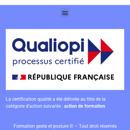
La certification qualité a été délivrée au titre de la
catégorie d’action suivante :
action de formation
Formation geste et posture © – Tout droit réservés